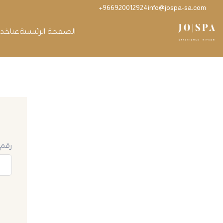
966920012924+
info@jospa-sa.com
الصفحة الرئيسية
عنا
خدما
حسابي
السلة
رقم 